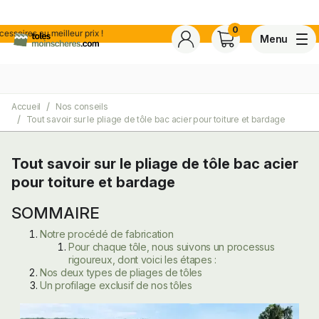
0
s au meilleur prix !
Menu
Accueil
Nos conseils
4,7
Voir tous les avis de ce s
Tout savoir sur le pliage de tôle bac acier pour toiture et bardage
Basé sur
30 avis
certifiés conforme à NF ISO 20488 par AFNOR Certification.
Tout savoir sur le pliage de tôle bac acier
pour toiture et bardage
ite
SOMMAIRE
Notre procédé de fabrication
Pour chaque tôle, nous suivons un processus
rigoureux, dont voici les étapes :
Nos deux types de pliages de tôles
Un profilage exclusif de nos tôles