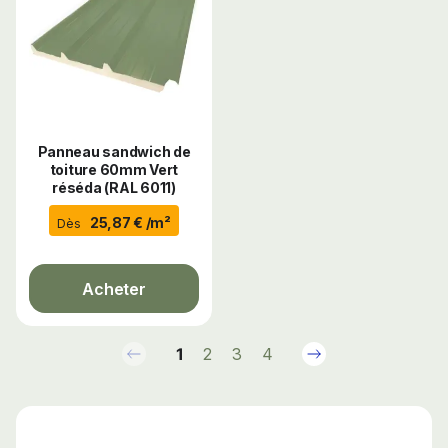
Panneau sandwich de
toiture 60mm Vert
réséda (RAL 6011)
25,87 € /m²
Dès
Acheter
Précédent
Suivant
1
2
3
4