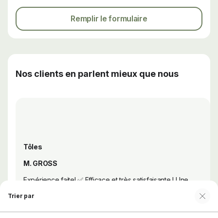
Remplir le formulaire
Nos clients en parlent mieux que nous
Tôles
M. GROSS
Expérience faite! ✅ Efficace et très satisfaisante ! Une
équipe présente et qui fait son maximum pour satisfaire
Trier par
ses clients ! 🥇 J’avais une appréhension de commander
sur internet mais aucun regret ! Je recommande! Livraison
et matériel au top!! 👌