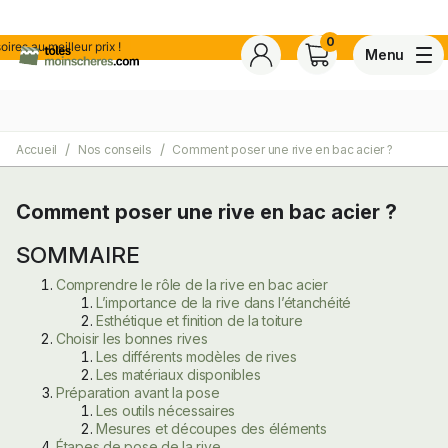
0
 meilleur prix !
Menu
Accueil
Nos conseils
Comment poser une rive en bac acier ?
4,7
Voir tous les avis de ce s
Basé sur
30 avis
certifiés conforme à NF ISO 20488 par AFNOR Certification.
Comment poser une rive en bac acier ?
SOMMAIRE
ite
Comprendre le rôle de la rive en bac acier
L’importance de la rive dans l’étanchéité
Esthétique et finition de la toiture
Choisir les bonnes rives
Les différents modèles de rives
Les matériaux disponibles
Préparation avant la pose
Les outils nécessaires
Mesures et découpes des éléments
Étapes de pose de la rive