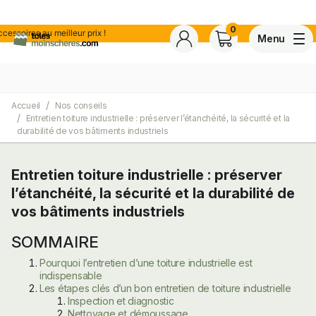
0
ires au meilleur prix !
Menu
Accueil
Nos conseils
4,7
Voir tous les avis de ce s
Entretien toiture industrielle : préserver l’étanchéité, la sécurité et la
Basé sur
30 avis
certifiés conforme à NF ISO 20488 par AFNOR Certification.
durabilité de vos bâtiments industriels
Entretien toiture industrielle : préserver
ite
l’étanchéité, la sécurité et la durabilité de
vos bâtiments industriels
SOMMAIRE
Pourquoi l’entretien d’une toiture industrielle est
indispensable
Les étapes clés d’un bon entretien de toiture industrielle
Inspection et diagnostic
Nettoyage et démoussage