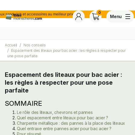
0
andwich et accessoires au meilleur prix !
Menu
Accueil
Nos conseils
4,7
Voir tous les avis de ce s
Espacement des liteaux pour bac acier : les règles à respecter pour
Basé sur
30 avis
certifiés conforme à NF ISO 20488 par AFNOR Certification.
une pose parfaite
Espacement des liteaux pour bac acier :
ite
les règles à respecter pour une pose
parfaite
SOMMAIRE
Le rôle des liteaux, chevrons et pannes
Quel espacement entre liteaux pour bac acier ?
Charpente métallique : des pannes à la place des liteaux
Quel entraxe entre pannes acier pour bac acier ?
Pour résumé