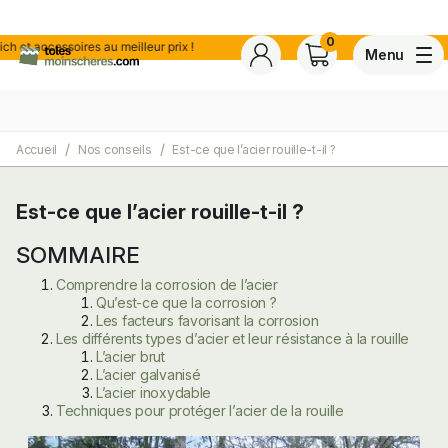
0
cessoires au meilleur prix !
Menu
Accueil
Nos conseils
Est-ce que l’acier rouille-t-il ?
4,7
Voir tous les avis de ce s
Basé sur
30 avis
certifiés conforme à NF ISO 20488 par AFNOR Certification.
Est-ce que l’acier rouille-t-il ?
SOMMAIRE
ite
Comprendre la corrosion de l’acier
Qu’est-ce que la corrosion ?
Les facteurs favorisant la corrosion
Les différents types d’acier et leur résistance à la rouille
L’acier brut
L’acier galvanisé
L’acier inoxydable
Techniques pour protéger l’acier de la rouille