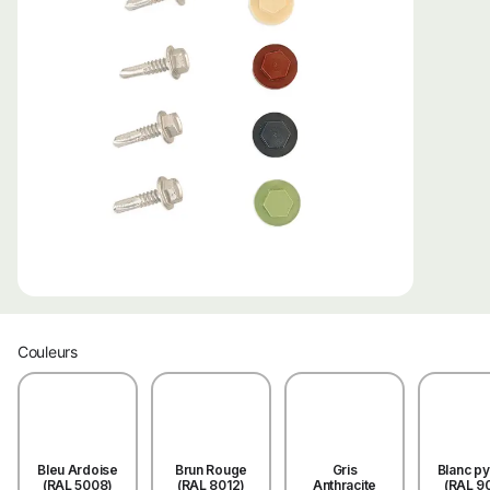
Couleurs
Bleu Ardoise
Brun Rouge
Gris
Blanc p
(RAL 5008)
(RAL 8012)
Anthracite
(RAL 9