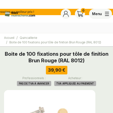
0
s au meilleur prix !
Menu
Accueil
Quincaillerie
4,7
Voir tous les avis de ce s
Boite de 100 fixations pour tôle de finition Brun Rouge (RAL 8012)
Basé sur
30 avis
certifiés conforme à NF ISO 20488 par AFNOR Certification.
Boite de 100 fixations pour tôle de finition
Brun Rouge (RAL 8012)
ite
39,90 €
Professionnels :
Acheteur :
PAS DE TVA À AVANCER
TVA APPLIQUÉE AU PAIEMENT