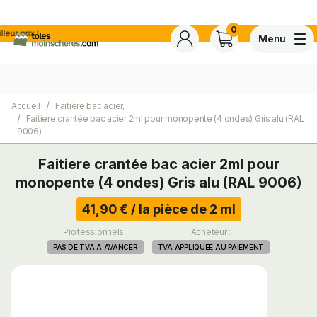
0
 !
Menu
Accueil
Faitière bac acier,
4,7
Voir tous les avis de ce s
Faitiere crantée bac acier 2ml pour monopente (4 ondes) Gris alu (RAL
Basé sur
30 avis
certifiés conforme à NF ISO 20488 par AFNOR Certification.
9006)
Faitiere crantée bac acier 2ml pour
ite
monopente (4 ondes) Gris alu (RAL 9006)
41,90 € / la pièce de 2 ml
Professionnels :
Acheteur :
PAS DE TVA À AVANCER
TVA APPLIQUÉE AU PAIEMENT