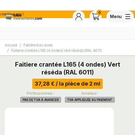
0
 prix !
Menu
Accueil
Faitière bac acier,
4,7
Voir tous les avis de ce s
Faitiere crantée L165 (4 ondes) Vert réséda (RAL 6011)
Basé sur
30 avis
certifiés conforme à NF ISO 20488 par AFNOR Certification.
Faitiere crantée L165 (4 ondes) Vert
réséda (RAL 6011)
ite
37,28 € / la pièce de 2 ml
Professionnels :
Acheteur :
PAS DE TVA À AVANCER
TVA APPLIQUÉE AU PAIEMENT