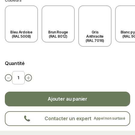
Bleu Ardoise
Brun Rouge
Gris
Blanc p
(RAL 5008)
(RAL 8012)
Anthracite
(RAL 9
(RAL 7016)
Quantité
-
+
Ajouter au panier
Contacter un expert
Appel non surtaxé