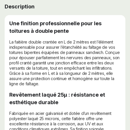
Description
Une finition professionnelle pour les
toitures à double pente
La faitière double crantée en L de 2 mètres est l’élément
indispensable pour assurer l’étanchéité au faîtage de vos
toitures bipentes équipées de panneaux sandwich. Conçue
pour épouser parfaitement les nervures des panneaux, son
profil cranté garantit une jonction efficace entre les deux
versants de la toiture, tout en empêchant les infiltrations.
Grâce à sa forme en L et à sa longueur de 2 mètres, elle
assure une protection continue et homogène sur toute la
ligne de faîtage.
Revêtement laqué 25µ : résistance et
esthétique durable
Fabriquée en acier galvanisé et dotée d’un revêtement
polyester laqué 25 microns, cette faitière offre une
excellente résistance à la corrosion, aux UV et aux
conditions climatiques extrêmes. Sa finition soignée