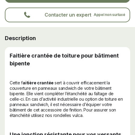
Contacter un expert
Appel non surtaxé
Description
Faitière
crantée de
toiture
pour bâtiment
bipente
Cette f
aitière crantée
sert à couvrir efficacement la
couverture en panneaux sandwich de votre bâtiment
bipente. Elle vient compléter l’étanchéité au faîtage de
celle-ci. En cas d’activité industrielle ou option de toiture en
panneaux sandwich, il est nécessaire d’équiper votre
bâtiment de cet accessoire de finition. Pour assurer son
étanchéité utilisez nos rondelles vulca.
Une jonction résistante pour vos versants