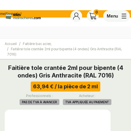
0
rix !
Menu
Accueil
Faitière bac acier,
4,7
Voir tous les avis de ce s
Faitière tole crantée 2ml pour bipente (4 ondes) Gris Anthracite (RAL
Basé sur
30 avis
certifiés conforme à NF ISO 20488 par AFNOR Certification.
7016)
Faitière tole crantée 2ml pour bipente (4
ite
ondes) Gris Anthracite (RAL 7016)
63,94 € / la pièce de 2 ml
Professionnels :
Acheteur :
PAS DE TVA À AVANCER
TVA APPLIQUÉE AU PAIEMENT