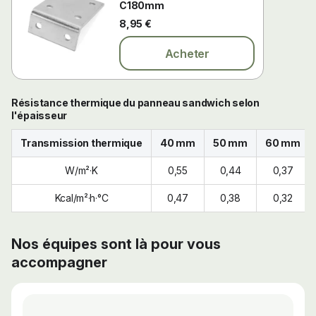
C180mm
8,95 €
Acheter
Résistance thermique du panneau sandwich selon
l'épaisseur
Transmission thermique
40 mm
50 mm
60 mm
W/m²·K
0,55
0,44
0,37
Kcal/m²·h·°C
0,47
0,38
0,32
Nos équipes sont là pour vous
accompagner