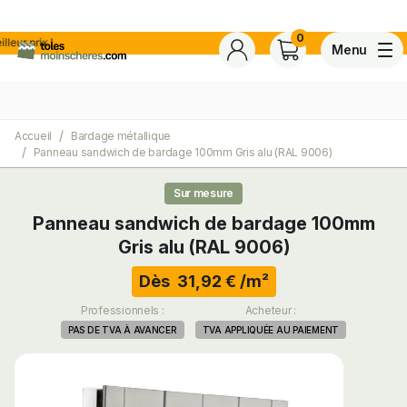
0
!
Menu
Accueil
Bardage métallique
4,7
Voir tous les avis de ce s
Panneau sandwich de bardage 100mm Gris alu (RAL 9006)
Basé sur
30 avis
certifiés conforme à NF ISO 20488 par AFNOR Certification.
Sur mesure
Panneau sandwich de bardage 100mm
ite
Gris alu (RAL 9006)
Dès 31,92 € /m²
Professionnels :
Acheteur :
PAS DE TVA À AVANCER
TVA APPLIQUÉE AU PAIEMENT