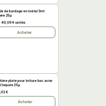
le de bardage en métal 3ml
uée 25µ
40,09 € unités
s
Acheter
tière plate pour toiture bac acier
l laquée 25µ
,02 €
Acheter