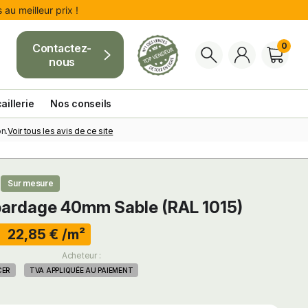
au meilleur prix !
0
Contactez-
nous
aillerie
Nos conseils
Voir tous les avis de ce site
n.
Sur mesure
bardage 40mm Sable (RAL 1015)
 22,85 € /m²
:
Acheteur :
CER
TVA APPLIQUÉE AU PAIEMENT