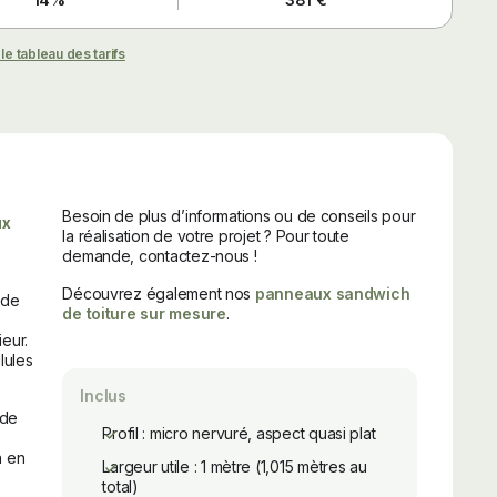
 le tableau des tarifs
Besoin de plus d’informations ou de conseils pour
ux
la réalisation de votre projet ? Pour toute
demande, contactez-nous !
Découvrez également nos
panneaux sandwich
 de
de toiture sur mesure
.
eur.
lules
Inclus
 de
Profil : micro nervuré, aspect quasi plat
h en
Largeur utile : 1 mètre (1,015 mètres au
total)