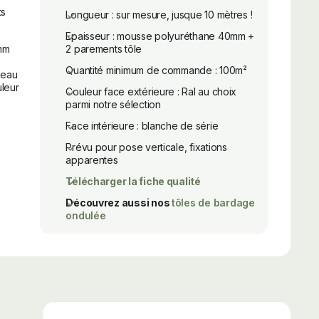
ts
Longueur : sur mesure, jusque 10 mètres !
Epaisseur : mousse polyuréthane 40mm +
 mm
2 parements tôle
Quantité minimum de commande : 100m²
neau
leur
Couleur face extérieure : Ral au choix
parmi notre sélection
Face intérieure : blanche de série
Prévu pour pose verticale, fixations
apparentes
Télécharger la fiche qualité
Découvrez aussi nos
tôles de bardage
ondulée