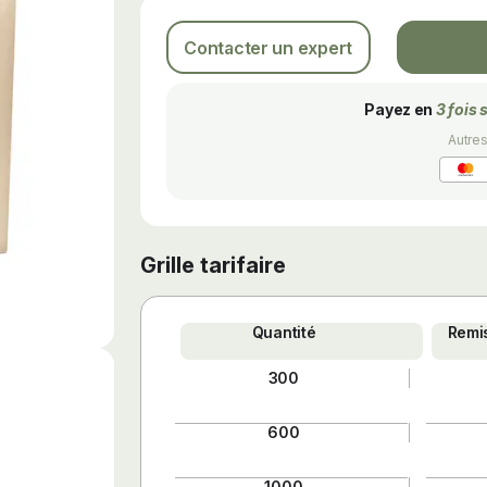
Contacter un expert
Payez en
3 fois 
Autre
Grille tarifaire
Quantité
Remis
300
600
1000