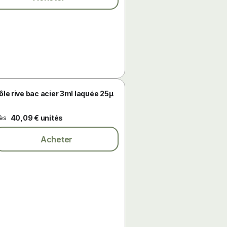
ôle rive bac acier 3ml laquée 25µ
40,09 € unités
ès
Acheter