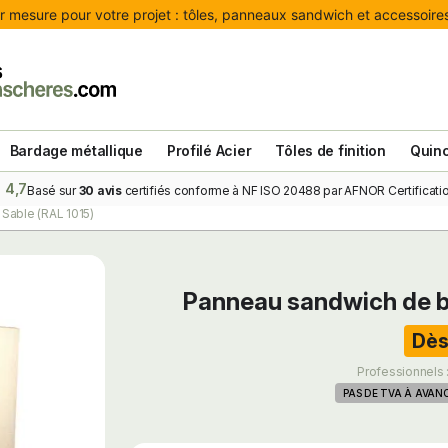
 mesure pour votre projet : tôles, panneaux sandwich et accessoires 
Bardage métallique
Profilé Acier
Tôles de finition
Quinc
4,7
Basé sur
30 avis
certifiés conforme à NF ISO 20488 par AFNOR Certificatio
able (RAL 1015)
Panneau sandwich de 
Dès
Professionnels 
PAS DE TVA À AVAN