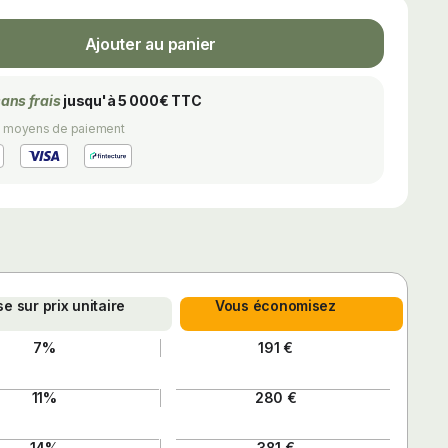
Ajouter au panier
sans frais
jusqu'à 5 000€ TTC
s moyens de paiement
e sur prix unitaire
Vous économisez
7%
191 €
11%
280 €
14%
381 €