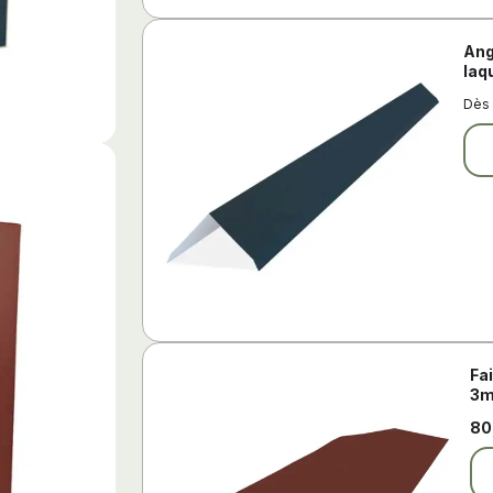
Ang
laq
Dè
Fai
3m
80