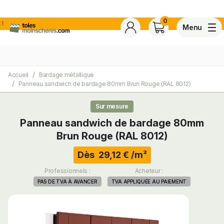
0
Menu
Accueil
Bardage métallique
4,7
Voir tous les avis de ce s
Panneau sandwich de bardage 80mm Brun Rouge (RAL 8012)
Basé sur
30 avis
certifiés conforme à NF ISO 20488 par AFNOR Certification.
Sur mesure
Panneau sandwich de bardage 80mm
ite
Brun Rouge (RAL 8012)
Dès 29,12 € /m²
Professionnels :
Acheteur :
PAS DE TVA À AVANCER
TVA APPLIQUÉE AU PAIEMENT