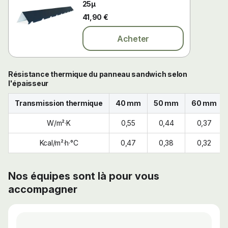
25µ
41,90 €
Acheter
Résistance thermique du panneau sandwich selon
l'épaisseur
Transmission thermique
40 mm
50 mm
60 mm
W/m²·K
0,55
0,44
0,37
Kcal/m²·h·°C
0,47
0,38
0,32
Nos équipes sont là pour vous
accompagner