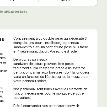
 le tableau des tarifs
es
Contrairement à du double peau qui nécessite 3
manipulations pour l'installation, le panneau
sandwich tout-en-un permet une pose plus facile
en 1 seule manipulation. Posez, c'est isolé !
ux
 des
De plus, les panneaux
neau
sandwich de toiture peuvent être posés
facilement sur la charpente grâce à un système
ousse
de fixation par vis auto foreuses (dont la longueur
varie en fonction de l’épaisseur de la mousse de
votre panneau isolant).
nt
Nos panneaux sont fournis avec les éléments de
les
fixation nécessaires pour le montage de votre
e.
couverture.
aux
Prêt à commander vos panneaux sandwich