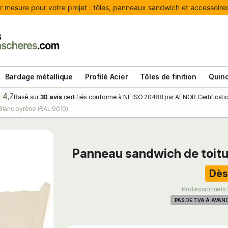
 mesure pour votre projet : tôles, panneaux sandwich et accessoires 
Bardage métallique
Profilé Acier
Tôles de finition
Quinc
4,7
Basé sur
30 avis
certifiés conforme à NF ISO 20488 par AFNOR Certificatio
Blanc pyrène (RAL 9010)
Panneau sandwich de toit
Dès
Professionnels 
PAS DE TVA À AVAN