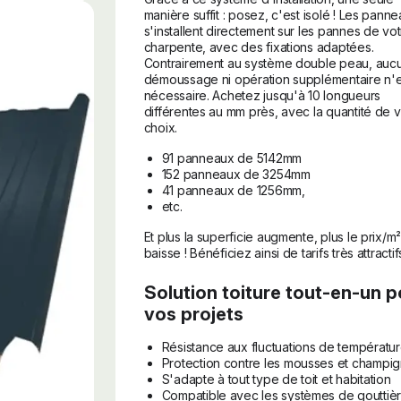
manière suffit : posez, c'est isolé ! Les pann
s'installent directement sur les pannes de vo
charpente, avec des fixations adaptées.
Contrairement au système double peau, auc
démoussage ni opération supplémentaire n'e
nécessaire. Achetez jusqu'à 10 longueurs
différentes au mm près, avec la quantité de 
choix.
91 panneaux de 5142mm
152 panneaux de 3254mm
41 panneaux de 1256mm,
etc.
Et plus la superficie augmente, plus le prix/m
baisse ! Bénéficiez ainsi de tarifs très attractif
Solution toiture tout-en-un p
vos projets
Résistance aux fluctuations de températu
Protection contre les mousses et champi
S'adapte à tout type de toit et habitation
Compatible avec les systèmes de gouttiè