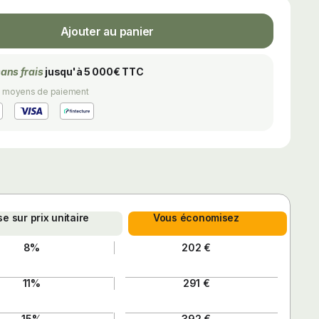
Ajouter au panier
sans frais
jusqu'à 5 000€ TTC
s moyens de paiement
e sur prix unitaire
Vous économisez
8%
202 €
11%
291 €
15%
392 €