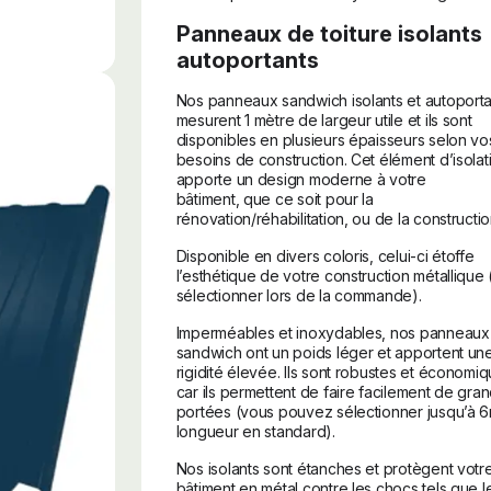
Panneaux de toiture isolants
autoportants
Nos panneaux sandwich isolants et autoporta
mesurent 1 mètre de largeur utile et ils sont
disponibles en plusieurs épaisseurs selon vo
besoins de construction. Cet élément d’isolat
apporte un design moderne à votre
bâtiment, que ce soit pour la
rénovation/réhabilitation, ou de la constructio
Disponible en divers coloris, celui-ci étoffe
l’esthétique de votre construction métallique 
sélectionner lors de la commande).
Imperméables et inoxydables, nos panneaux
sandwich ont un poids léger et apportent un
rigidité élevée. Ils sont robustes et économi
car ils permettent de faire facilement de gra
portées (vous pouvez sélectionner jusqu’à 
longueur en standard).
Nos isolants sont étanches et protègent votr
bâtiment en métal contre les chocs tels que l