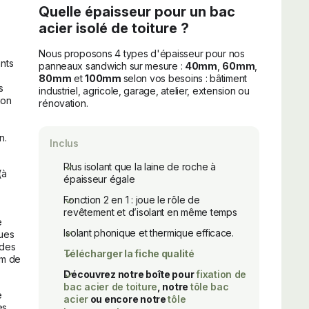
Quelle épaisseur pour un bac
acier isolé de toiture ?
Nous proposons 4 types d'épaisseur pour nos
nts
panneaux sandwich sur mesure :
40mm
,
60mm
,
80mm
et
100mm
selon vos besoins : bâtiment
s
industriel, agricole, garage, atelier, extension ou
ion
rénovation.
n.
Inclus
Plus isolant que la laine de roche à
(à
épaisseur égale
Fonction 2 en 1 : joue le rôle de
revêtement et d’isolant en même temps
e
Isolant phonique et thermique efficace.
ques
ndes
Télécharger la fiche qualité
6m de
Découvrez notre boîte pour
fixation de
bac acier de toiture
, notre
tôle bac
e
acier
ou encore notre
tôle
es