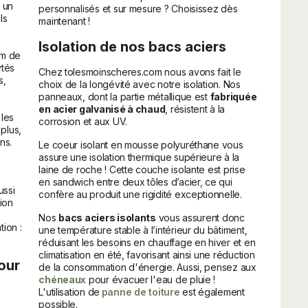
 un
personnalisés et sur mesure ? Choisissez dès
ls
maintenant !
Isolation de nos bacs aciers
6m de
ytés
Chez tolesmoinscheres.com nous avons fait le
s,
choix de la longévité avec notre isolation. Nos
panneaux, dont la partie métallique est
fabriquée
en acier galvanisé à chaud
, résistent à la
 les
corrosion et aux UV.
plus,
ns.
Le coeur isolant en mousse polyuréthane vous
assure une isolation thermique supérieure à la
laine de roche ! Cette couche isolante est prise
en sandwich entre deux tôles d’acier, ce qui
ussi
confère au produit une rigidité exceptionnelle.
ion
Nos
bacs aciers isolants
vous assurent donc
ion :
une température stable à l’intérieur du bâtiment,
réduisant les besoins en chauffage en hiver et en
climatisation en été, favorisant ainsi une réduction
our
de la consommation d'énergie. Aussi, pensez aux
chéneaux
pour évacuer l'eau de pluie !
L'utilisation de
panne de toiture
est également
possible.