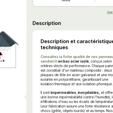
Voir
Description
Description et caractéristiqu
techniques
Consultez la fiche qualité de nos pannea
sandwich
en bac acier isolé
, conçus selon
critères stricts de performance. Chaque pan
est constitué d'un matériau composite : deux
plaques de tôle en acier galvanisé et une m
isolante en polyuréthane, garantissant une
isolation thermique et une isolation phonique.
Il sont
imperméables
,
inoxydables,
et offre
une bonne imperméabilité contre l'humidité, 
infiltrations d'eau ou les écarts de températur
Leur fabrication assure une forte résistance 
chocs (grêle, objets lourds) et au temps. Nos