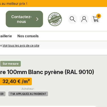
au meilleur prix !
0
Contactez-
nous
aillerie
Nos conseils
Voir tous les avis de ce site
n.
Sur mesure
ure 100mm Blanc pyrène (RAL 9010)
 32,40 € /m²
:
Acheteur :
CER
TVA APPLIQUÉE AU PAIEMENT