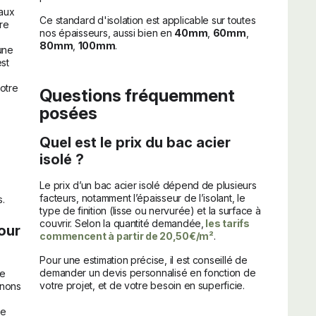
eaux
Ce standard d'isolation est applicable sur toutes
tre
nos épaisseurs, aussi bien en
40mm
,
60mm
,
80mm
,
100mm
.
une
st
votre
Questions fréquemment
posées
Quel est le prix du bac acier
isolé ?
Le prix d’un bac acier isolé dépend de plusieurs
²
facteurs, notamment l’épaisseur de l’isolant, le
s.
type de finition (lisse ou nervurée) et la surface à
couvrir. Selon la quantité demandée,
les tarifs
our
commencent à partir de 20,50€/m²
.
Pour une estimation précise, il est conseillé de
demander un devis personnalisé en fonction de
re
votre projet, et de votre besoin en superficie.
gnons
re