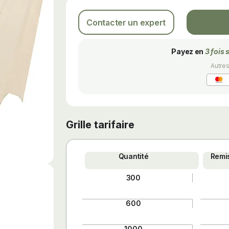
Contacter un expert
Payez en
3 fois 
Autre
Grille tarifaire
Quantité
Remis
300
600
1000