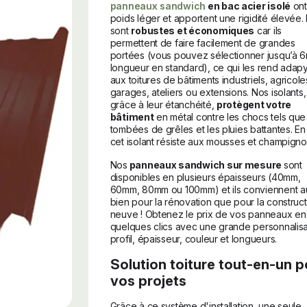
panneaux sandwich
en bac acier isolé
ont
poids léger et apportent une rigidité élevée. I
sont
robustes et économiques
car ils
permettent de faire facilement de grandes
portées (vous pouvez sélectionner jusqu’à 
longueur en standard), ce qui les rend adap
aux toitures de bâtiments industriels, agricole
garages, ateliers ou extensions. Nos isolants,
grâce à leur étanchéité,
protègent votre
bâtiment
en métal contre les chocs tels que
tombées de grêles et les pluies battantes. En 
cet isolant résiste aux mousses et champigno
Nos
panneaux sandwich sur mesure
sont
disponibles en plusieurs épaisseurs (40mm,
60mm, 80mm ou 100mm) et ils conviennent a
bien pour la rénovation que pour la construct
neuve ! Obtenez le prix de vos panneaux en
quelques clics avec une grande personnalisat
profil, épaisseur, couleur et longueurs.
Solution toiture tout-en-un p
vos projets
Grâce à ce système d'installation, une seule