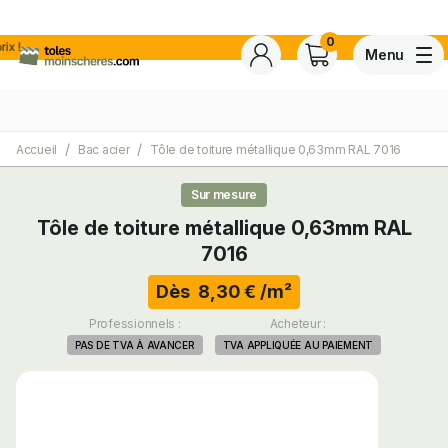
0
Menu
Accueil
Bac acier
Tôle de toiture métallique 0,63mm RAL 7016
4,7
Voir tous les avis de ce s
Basé sur
30 avis
certifiés conforme à NF ISO 20488 par AFNOR Certification.
Sur mesure
Tôle de toiture métallique 0,63mm RAL
7016
ite
Dès 8,30 € /m²
Professionnels :
Acheteur :
PAS DE TVA À AVANCER
TVA APPLIQUÉE AU PAIEMENT