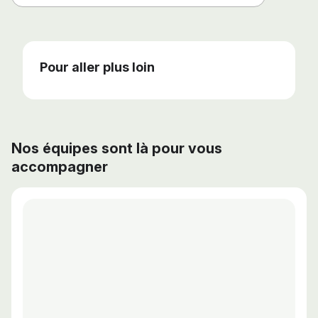
Pour aller plus loin
Quelle épaisseur bac acier pour toiture ?
Comment poser un bac acier sur une toiture
Quelles sont les longueurs de nos tôles bac
?
acier ?
Nos équipes sont là pour vous
accompagner