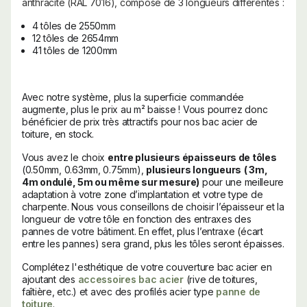
anthracite (RAL 7016), composé de 3 longueurs différentes :
4 tôles de 2550mm
12 tôles de 2654mm
41 tôles de 1200mm
Avec notre système, plus la superficie commandée
augmente, plus le prix au m² baisse ! Vous pourrez donc
bénéficier de prix très attractifs pour nos bac acier de
toiture, en stock.
Vous avez le choix
entre plusieurs épaisseurs de tôles
(0.50mm, 0.63mm, 0.75mm),
plusieurs longueurs
( 3m,
4m ondulé, 5m ou même sur mesure)
pour une meilleure
adaptation à votre zone d’implantation et votre type de
charpente. Nous vous conseillons de choisir l’épaisseur et la
longueur de votre tôle en fonction des entraxes des
pannes de votre bâtiment. En effet, plus l’entraxe (écart
entre les pannes) sera grand, plus les tôles seront épaisses.
Complétez l'esthétique de votre couverture bac acier en
ajoutant des
accessoires bac acier
(rive de toitures,
faîtière, etc.) et avec des profilés acier type
panne de
toiture
.