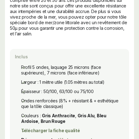
comprise entre 20 et 50 ans. Les produits disponibles sur
notre site sont conçus pour offrir une excellente résistance
aux intempéries et une durabilité accrue. De plus si vous
vivez proche de la mer, vous pouvez opter pour notre tôle
spéciale bord de mer/zone littorale avec un revêtement de
50μ pour vous garantir une protection contre la corrosion,
et l’air salin.
Inclus
Profil 5 ondes, laquage 25 microns (face
supérieure), 7 microns (face inférieure)
Largeur : 1 mètre utile (1.05 mètres au total)
Épaisseur : 50/100, 63/100 ou 75/100
Ondes renforcées (8% + résistant & + esthétique
que la tôle classique)
Couleurs :
Gris Anthracite
,
Gris Alu
,
Bleu
Ardoise
,
Brun Rouge
Télécharger la fiche qualité