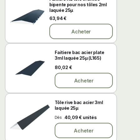
bipente pour nos tôles 2ml
laquée 25µ
63,94 €
Acheter
Faitiere bac acier plate
3ml laquée 25µ (L165)
80,02 €
Acheter
Tôle rive bac acier 3ml
laquée 25µ
40,09 € unités
Dès
Acheter