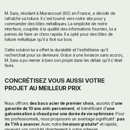
M. Sara, résidant à Muirancourt (60) en France, a décidé de
rafraîchir sa toiture. Il s'est tourné vers notre site pour y
commander des tôles métalliques. La simplicité de notre
interface, couplée à la qualité des informations fournies, lui a
permis de faire un choix rapide. Il a opté pour des tôles de
toiture métallique qu'il a fixé sur bois.
Cette solution lui a offert la durabilité et l'esthétisme qu'il
recherchait pour sa demeure. Grâce à une livraison sans accroc,
M. Sara a pu mener à bien son projet dans les délais qu'il s'était
fixés.
CONCRÉTISEZ VOUS AUSSI VOTRE
PROJET AU MEILLEUR PRIX
Nous offrons
des bacs acier de premier choix,
assortis d'
une
garantie de 10 ans anti-percement
, et bénéficiant d'
une
galvanisation à chaud pour une durée de vie optimisée
. Pour
les professionnels, nous proposons un avantage significatif :
pas
de TVA à avancer.
Avec notre
livraison gratuite*
et rapide,
recevez vos produits directement à votre adresse.