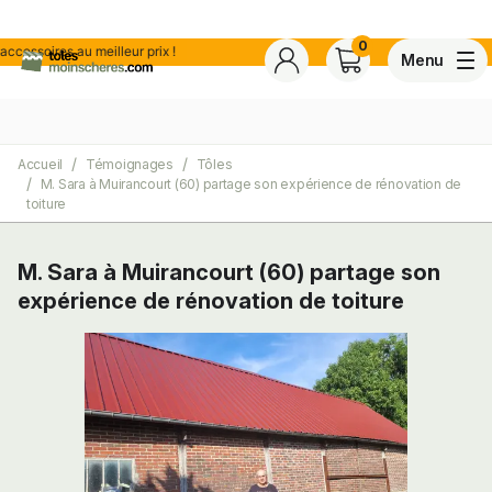
0
ssoires au meilleur prix !
Menu
Accueil
Témoignages
Tôles
4,7
Voir tous les avis de ce s
M. Sara à Muirancourt (60) partage son expérience de rénovation de
Basé sur
30 avis
certifiés conforme à NF ISO 20488 par AFNOR Certification.
toiture
M. Sara à Muirancourt (60) partage son
ite
expérience de rénovation de toiture