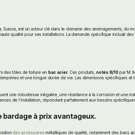
e
, Suisse, est un acteur clé dans le domaine des aménagements, du mobi
haute qualité pour ses installations. La demande spécifique incluait des
i des tôles de toiture en
bac acier
. Ces produits,
notés 8/10
par M. M
intempéries et une longue durée de vie. Les dimensions spécifiques e
cluent une robustesse inégalée, une résistance à la corrosion et une ins
ances de l'installation, répondant parfaitement aux besoins spécifiques
de bardage à prix avantageux.
osition
des accessoires
métalliques de qualité, notamment des bacs 