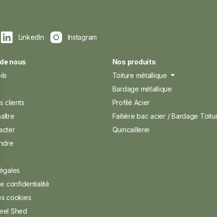
LinkedIn
Instagram
 de nous
Nos produits
ils
Toiture métallique
s
Bardage métallique
s clients
Profilé Acier
aître
Faitière bac acier / Bardage Toitu
acter
Quincaillerie
indre
légales
e confidentialité
es cookies
eel Shed