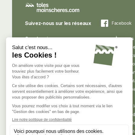
Suivez-nous sur les réseaux
Facebook
Coordonnées
À propos
commercial@tolesmoinscheres.com
Nos conse
Tél: 03 39 38 09 09
Nos atout
4A, rue Pletzer
Avis de no
L-8080 Bertrange - Luxembourg
Nous conn
Nous cont
Contacter le service client :
Nous rejo
service-client@tolesmoinscheres.com
C.G.V.
Mentions 
Politique d
Gestion d
Groupe St