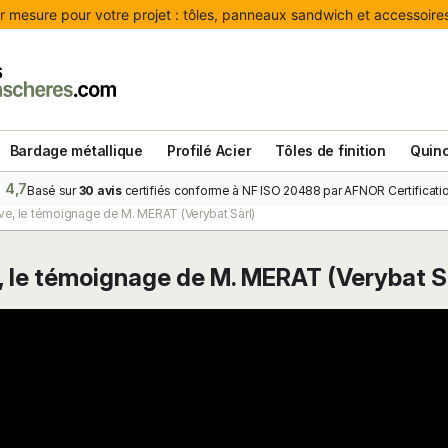
 mesure pour votre projet : tôles, panneaux sandwich et accessoires 
Bardage métallique
Profilé Acier
Tôles de finition
Quinc
4,7
Basé sur
30 avis
certifiés conforme à NF ISO 20488 par AFNOR Certificatio
e, le témoignage de M. MERAT (Verybat Sàrl)
 le témoignage de M. MERAT (Verybat S