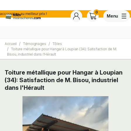
0
ssoires au meilleur prix !
Menu
Accueil
Témoignages
Tôles
4,7
Voir tous les avis de ce s
Toiture métallique pour Hangar à Loupian (34): Satisfaction de M.
Basé sur
30 avis
certifiés conforme à NF ISO 20488 par AFNOR Certification.
Bisou, industriel dans l'Hérault
Toiture métallique pour Hangar à Loupian
ite
(34): Satisfaction de M. Bisou, industriel
dans l'Hérault