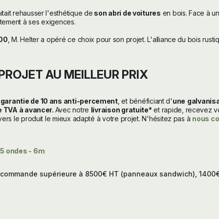
tait rehausser l'esthétique de
son abri de voitures
en bois. Face à une
aitement à ses exigences.
100
, M. Helter a opéré ce choix pour son projet. L'alliance du bois rust
PROJET AU MEILLEUR PRIX
 garantie de 10 ans anti-percement
, et bénéficiant d'
une
galvanisa
e TVA à avancer.
Avec notre
livraison gratuite*
et rapide, recevez v
ers le produit le mieux adapté à votre projet. N'hésitez pas à
nous co
 5 ondes - 6m
ur commande supérieure à 8500€ HT (panneaux sandwich), 1400€ H