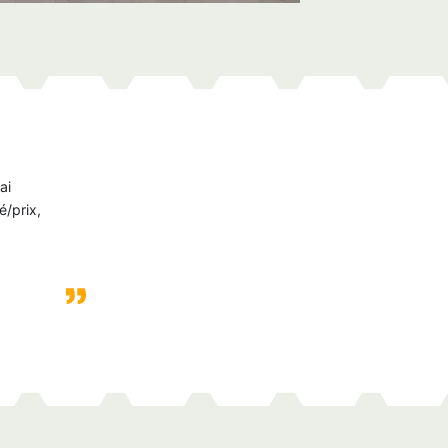
ai
é/prix,