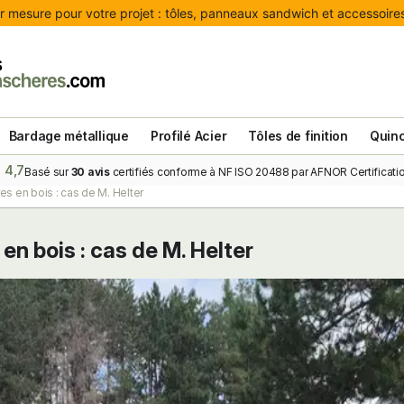
 mesure pour votre projet : tôles, panneaux sandwich et accessoires 
Bardage métallique
Profilé Acier
Tôles de finition
Quinc
4,7
Basé sur
30 avis
certifiés conforme à NF ISO 20488 par AFNOR Certificatio
res en bois : cas de M. Helter
 en bois : cas de M. Helter