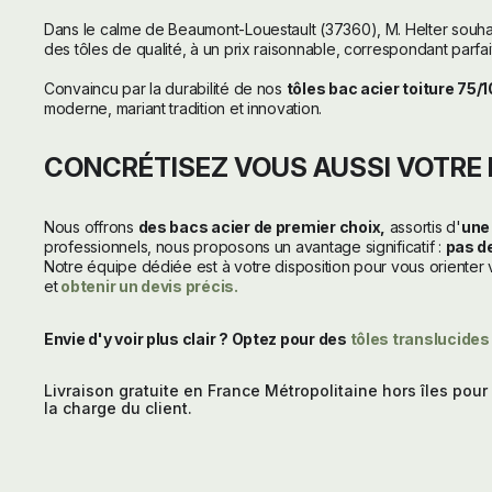
Dans le calme de Beaumont-Louestault (37360), M. Helter souhai
des tôles de qualité, à un prix raisonnable, correspondant parf
Convaincu par la durabilité de nos
tôles bac acier toiture 75/
moderne, mariant tradition et innovation.
CONCRÉTISEZ VOUS AUSSI VOTRE 
Nous offrons
des bacs acier de premier choix,
assortis d'
une
professionnels, nous proposons un avantage significatif :
pas d
Notre équipe dédiée est à votre disposition pour vous orienter v
et
obtenir un devis précis.
Envie d'y voir plus clair ? Optez pour des
tôles translucides
Livraison gratuite en France Métropolitaine hors îles po
la charge du client.