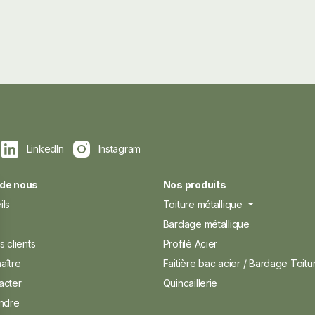
LinkedIn
Instagram
 de nous
Nos produits
ils
Toiture métallique
s
Bardage métallique
s clients
Profilé Acier
aître
Faitière bac acier / Bardage Toitu
acter
Quincaillerie
indre