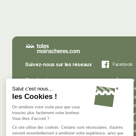
Suivez-nous sur les réseaux
Facebook
Coordonnées
À propos
commercial@tolesmoinscheres.com
Nos conse
Tél: 03 39 38 09 09
Nos atout
4A, rue Pletzer
Avis de no
L-8080 Bertrange - Luxembourg
Nous conn
Nous cont
Contacter le service client :
Nous rejo