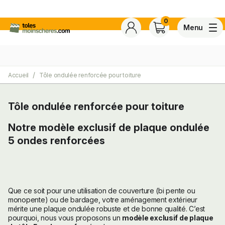
0
Menu
Accueil
Tôle ondulée renforcée pour toiture
4,7
Voir tous les avis de ce s
Basé sur
30 avis
certifiés conforme à NF ISO 20488 par AFNOR Certification.
Tôle ondulée renforcée pour toiture
Notre modèle exclusif de plaque ondulée
ite
5 ondes renforcées
Que ce soit pour une utilisation de couverture (bi pente ou
monopente) ou de bardage, votre aménagement extérieur
mérite une plaque ondulée robuste et de bonne qualité. C’est
pourquoi, nous vous proposons un
modèle exclusif de plaque